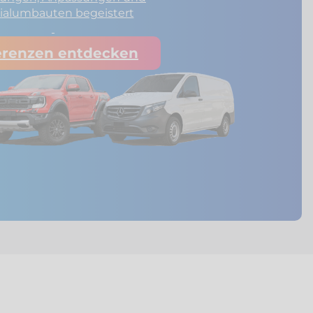
ialumbauten begeistert
erenzen entdecken