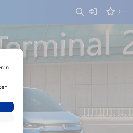
DE
ren,
ten