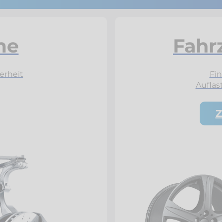
me
Fahr
erheit
Fin
Auflas
Z