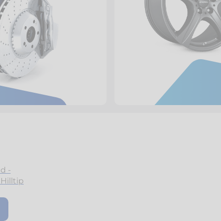
d -
illtip