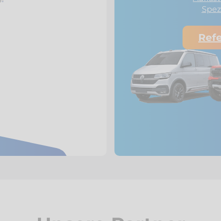
Spez
Ref