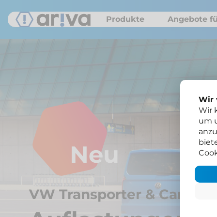
Produkte
Angebote fü
Wir
Wir 
um u
anzu
biet
Neu
Cook
VW Transporter & Caravell