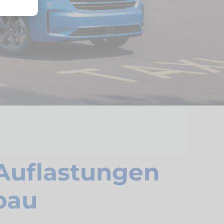
 Auflastungen
bau