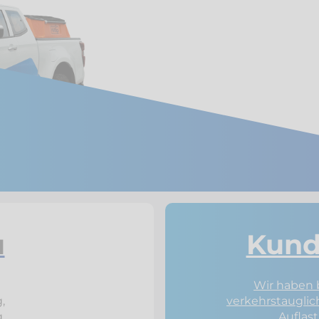
u
Kund
Wir haben 
,
verkehrstaugli
.
Auflas