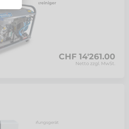
obiler Hochdruckreiniger
ls
CHF 14'261.00
Netto zzgl. MwSt.
 350
er-Unkrautbekämpfungsgerät