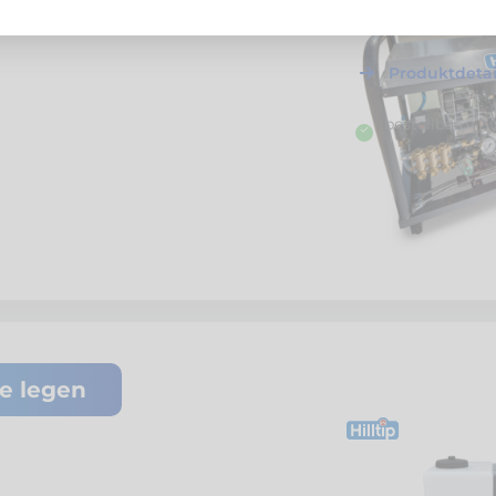
Hilltip
HT2025ES M
200 bar, 25 l/min
Produktdetai
bestellbar
te legen
H41191
Hilltip
WeedStriker
mobiles Heisswass