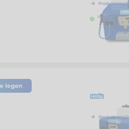
Produktdetail
bestellbar
te legen
H41192
Hilltip
WeedStrike
mobiles Heisswass
Produktdetail