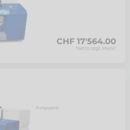
s
CHF 17'564.00
Netto zzgl. MwSt.
r 500
er-Unkrautbekämpfungsgerät
s