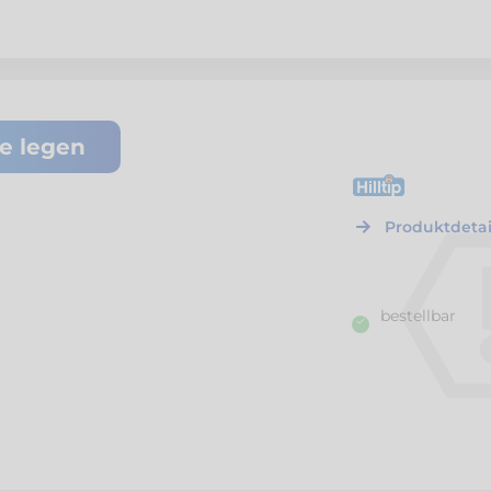
te legen
H43978
Hilltip
Anti Kalk K
Produktdetai
bestellbar