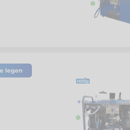
noch 2 verfügb
te legen
H42044
Hilltip
HT2525HD Diesel-He
250 bar / 25 l/min
Produktdetails
noch 1 verfügbar