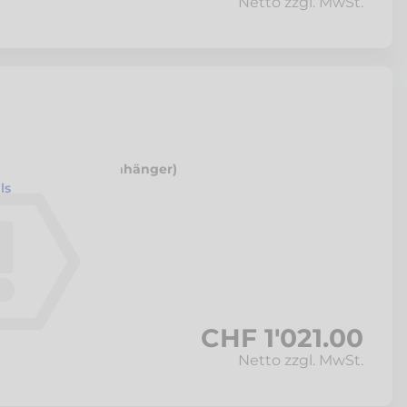
Netto zzgl. MwSt.
it (zu TowJet-it Anhänger)
ls
CHF 1'021.00
Netto zzgl. MwSt.