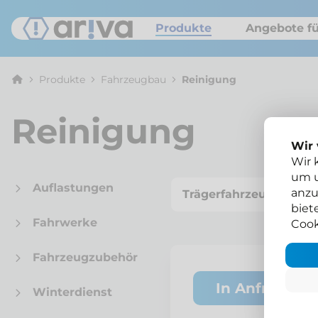
Produkte
Angebote fü
Produkte
Fahrzeugbau
Reinigung
Reinigung
Wir
Wir 
um u
Auflastungen
anzu
Trägerfahrzeug
biet
Fahrwerke
Cook
Fahrzeugzubehör
In Anfragelis
Winterdienst