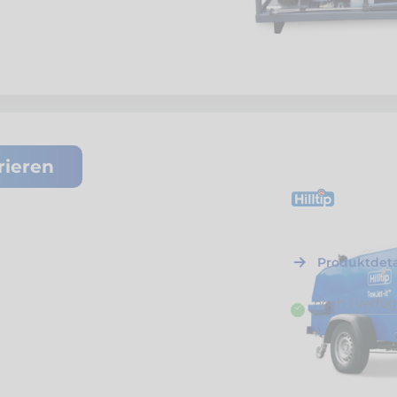
rieren
H43975
Hilltip
TowJet-it
250 bar / 25 l/mi
Produktdeta
noch 1 verfü