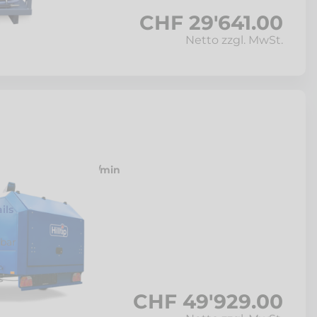
CHF 29'641.00
Netto zzgl. MwSt.
 800-25, 250bar/25L/min
n
ils
gbar
CHF 49'929.00