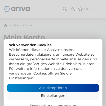
DE
Mein Konto
Mein Konto
Wir verwenden Cookies
Wir können diese zur Analyse unserer
Besucherdaten platzieren, um unsere Website zu
Melden Sie sich an, um diese Funktion zu nutzen
verbessern, personalisierte Inhalte anzuzeigen und
Ihnen ein großartiges Website-Erlebnis zu bieten.
Für weitere Informationen zu den von uns
E-Mail
verwendeten Cookies öffnen Sie die
Einstellungen.
Alle akzeptieren
Passwort
Einstellungen
Datenschutz
Impressum