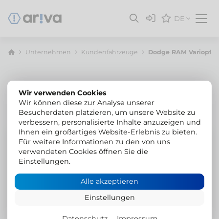
DE
Unternehmen
Kunden­fahrzeuge
Dodge RAM Variopflu
Wir verwenden Cookies
Wir können diese zur Analyse unserer
Besucherdaten platzieren, um unsere Website zu
verbessern, personalisierte Inhalte anzuzeigen und
Ihnen ein großartiges Website-Erlebnis zu bieten.
Dodge RAM Snowstriker 18-26 SFP FLEX
Für weitere Informationen zu den von uns
verwendeten Cookies öffnen Sie die
Variopflug Hilltip Snowstriker
Einstellungen.
18-26 SFP FLEX
Alle akzeptieren
ausfahrbarer Pflug mit einer Breite von 185 bis
Einstellungen
260 cm
Seiten unabhängig voneinander ausfahrbar
Datenschutz
Impressum