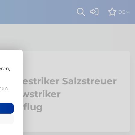
DE
Ranger
ren,
Tip Icestriker Salzstreuer
ten
 Snowstriker
neepflug