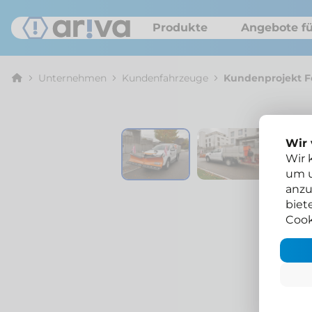
Produkte
Angebote fü
Unternehmen
Kunden­fahrzeuge
Kundenprojekt F
Wir
Wir 
um u
anzu
biet
Cook