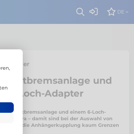
DE
 Grenadier
ren,
ckluftbremsanlage und
ten
va 6-Loch-Adapter
 Druckluftbremsanlage und einem 6-Loch-
 von Ariva – damit sind bei der Auswahl von
eilen für die Anhängerkupplung kaum Grenzen
.