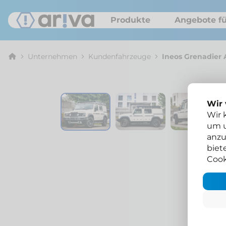
Produkte
Angebote fü
Unternehmen
Kunden­fahrzeuge
Ineos Grenadier
Wir
Wir 
um u
anzu
biet
Cook