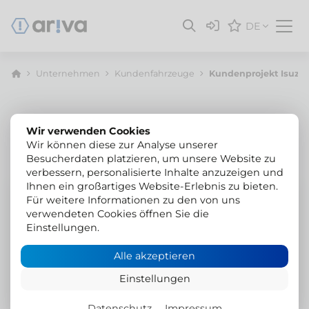
DE
Unternehmen
Kunden­fahrzeuge
Kundenprojekt Isuzu
Wir verwenden Cookies
Wir können diese zur Analyse unserer
Besucherdaten platzieren, um unsere Website zu
verbessern, personalisierte Inhalte anzuzeigen und
Ihnen ein großartiges Website-Erlebnis zu bieten.
Isuzu D-Max
Für weitere Informationen zu den von uns
verwendeten Cookies öffnen Sie die
Zusatzluftfederung &
Einstellungen.
Auflastung
Alle akzeptieren
Der D-Max - wir wissen es - ist ein Beast. Die
Einstellungen
Zusatzluftfedern verpassen dem Isuzu aber nicht
nur eine schöne Kosmetik - sondern lastet ihn
Datenschutz
Impressum