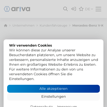
DE
Unternehmen
Kunden­fahrzeuge
Mercedes-Benz V-Kla
Wir verwenden Cookies
Wir können diese zur Analyse unserer
Besucherdaten platzieren, um unsere Website zu
verbessern, personalisierte Inhalte anzuzeigen und
Ihnen ein großartiges Website-Erlebnis zu bieten.
Mercedes-Benz V-Klasse Marco Polo
Für weitere Informationen zu den von uns
verwendeten Cookies öffnen Sie die
Vollluftfahrwerk mit
Einstellungen.
Höherlegung
Alle akzeptieren
VB FullAir 4C Vollluftfahrwerk mit 30 mm mehr
Einstellungen
Bodenfreiheit
Datenschutz
Impressum