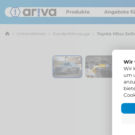
Produkte
Angebote fü
Unternehmen
Kunden­fahrzeuge
Toyota Hilux Sei
Wir
Wir 
um u
anzu
biet
Cook