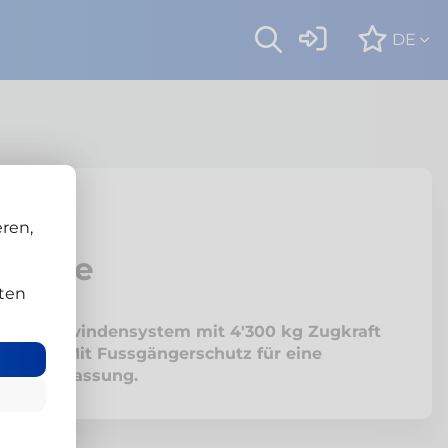
DE
 Hilux
ren,
lwinde
ten
tes Seilwindensystem mit 4'300 kg Zugkraft
m Seil. Mit Fussgängerschutz für eine
mlose Zulassung.