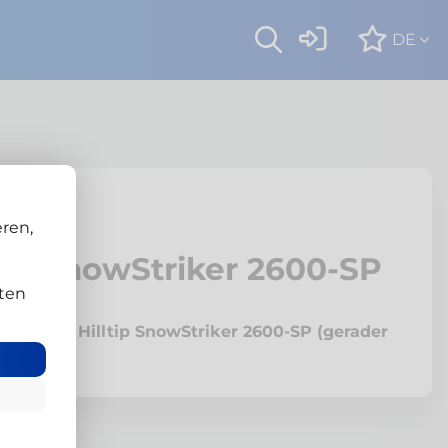
DE
marok
ren,
ltip SnowStriker 2600-SP
ten
ok mit Hilltip SnowStriker 2600-SP (gerader
pflug)