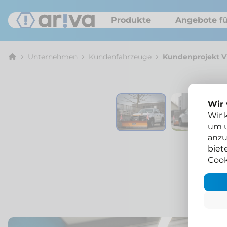
Produkte
Angebote fü
Unternehmen
Kunden­fahrzeuge
Kundenprojekt 
Wir
Wir 
um u
anzu
biet
Cook