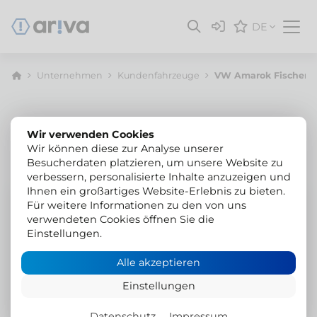
DE
Unternehmen
Kunden­fahrzeuge
VW Amarok Fischerei
Wir verwenden Cookies
Wir können diese zur Analyse unserer
Besucherdaten platzieren, um unsere Website zu
verbessern, personalisierte Inhalte anzuzeigen und
Ihnen ein großartiges Website-Erlebnis zu bieten.
VW Amarok
Für weitere Informationen zu den von uns
verwendeten Cookies öffnen Sie die
Umbau für die Fischerei
Einstellungen.
Massgeschneiderter Stangenträger mit LED-
Alle akzeptieren
Scheinwerfern, einer Halterung für den Fischtank,
Einstellungen
Zusatzblattfedern und VB SemiAir
Zusatzluftfedern. Verstärkte Felgen und Reifen.
Datenschutz
Impressum