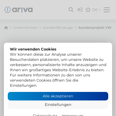
DE
Unternehmen
Kunden­fahrzeuge
Kundenprojekt VW Cr
Wir verwenden Cookies
Wir können diese zur Analyse unserer
Besucherdaten platzieren, um unsere Website zu
verbessern, personalisierte Inhalte anzuzeigen und
Ihnen ein großartiges Website-Erlebnis zu bieten.
VW Crafter
Für weitere Informationen zu den von uns
verwendeten Cookies öffnen Sie die
Hilltip 850 Icestriker
Einstellungen.
Salzstreuer und Snowstriker
Alle akzeptieren
Schneepflug
Einstellungen
Datenschutz
Impressum