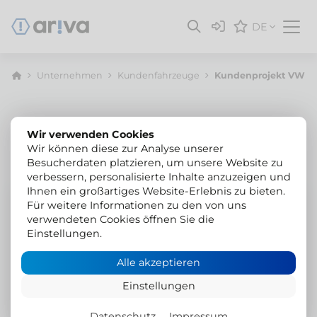
DE
Unternehmen
Kunden­fahrzeuge
Kundenprojekt VW T6.1
Wir verwenden Cookies
Wir können diese zur Analyse unserer
Besucherdaten platzieren, um unsere Website zu
verbessern, personalisierte Inhalte anzuzeigen und
Ihnen ein großartiges Website-Erlebnis zu bieten.
VW T6.1 California anthrazit
Für weitere Informationen zu den von uns
verwendeten Cookies öffnen Sie die
Vollluftfahrwerk, Auflastung
Einstellungen.
und Felgen/Reifen
Alle akzeptieren
VB Airsuspension 4-Corner Luftfahrwerk
Einstellungen
Auflastung Gesamtgewicht 3'500 kg
Datenschutz
Impressum