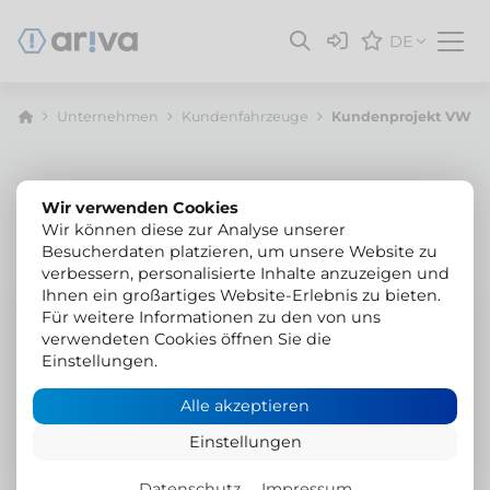
DE
Unternehmen
Kunden­fahrzeuge
Kundenprojekt VW T6
Wir verwenden Cookies
Wir können diese zur Analyse unserer
Besucherdaten platzieren, um unsere Website zu
verbessern, personalisierte Inhalte anzuzeigen und
Ihnen ein großartiges Website-Erlebnis zu bieten.
VW T6.1
Für weitere Informationen zu den von uns
verwendeten Cookies öffnen Sie die
Pflug und Streuer, Auflastung
Einstellungen.
Hilltip IceStriker Schneepflug
Alle akzeptieren
Snowstriker Salzstreuer
Einstellungen
Auflastung Gesamtgewicht mit Ariva-Spring
Datenschutz
Impressum