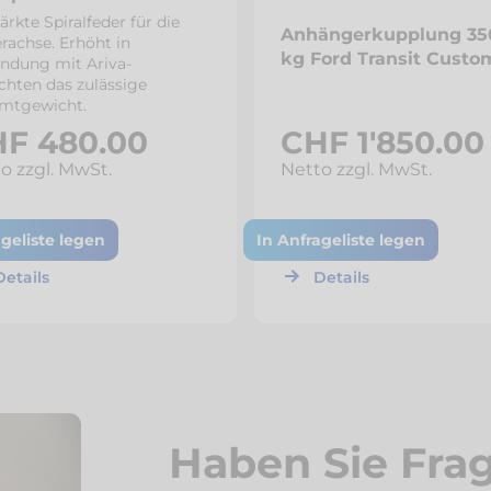
ärkte Spiralfeder für die
Anhängerkupplung 35
rachse. Erhöht in
kg Ford Transit Custo
indung mit Ariva-
chten das zulässige
mtgewicht.
F 480.00
CHF 1'850.00
o zzgl. MwSt.
Netto zzgl. MwSt.
ageliste legen
In Anfrageliste legen
Details
Details
Haben Sie Fra