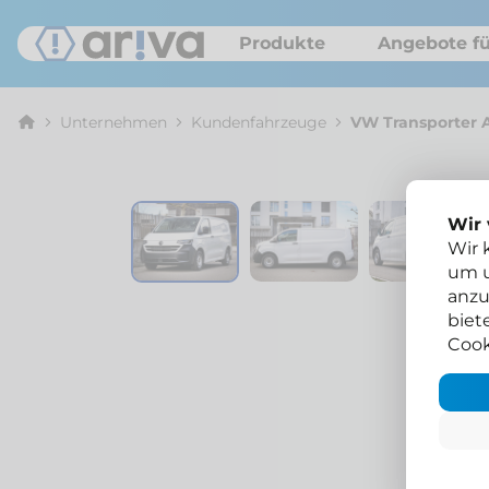
Produkte
Angebote fü
Unternehmen
Kunden­fahrzeuge
VW Transporter 
Wir
Wir 
um u
anzu
biet
Cook