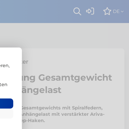
DE
ansporter
ren,
llastung Gesamtgewicht
ten
 Anhängelast
ung des Gesamtgewichts mit Spiralfedern,
ung der Anhängelast mit verstärkter Ariva-
se und Jeep-Haken.