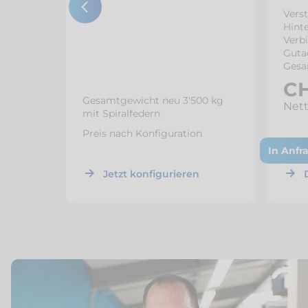
Verst
Hinte
Verb
Guta
Gesa
CH
Gesamtgewicht neu 3'500 kg
Nett
00 kg
mit Spiralfedern
n
Preis nach Konfiguration
In Anfr
Jetzt konfigurieren