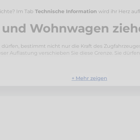
ichte? Im Tab
Technische Information
wird ihr Herz au
 und Wohnwagen zieh
 dürfen, bestimmt nicht nur die Kraft des Zugfahrzeuge
eser Auflastung verschieben Sie diese Grenze. Sie dürf
+ Mehr zeigen
 den Autotransportanhänger Ihrer Garage oder den gro
ast und des Gesamtzuggewichtes ermöglicht Ihnen gena
lkommene Effizienzsteigerung. Darüber hinaus müssen Si
 eine Anhängelast-Aufl