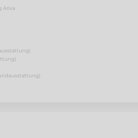
 Ariva
ausstattung)
ttung)
rundausstattung)