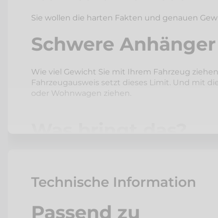
Sie wollen die harten Fakten und genauen Gew
Schwere Anhänger
Wie viel Gewicht Sie mit Ihrem Fahrzeug ziehen
Fahrzeugausweis setzt dieses Limit. Und mit di
oder Wohnwagen ziehen.
Was bringt das?
Sie wollen einen Bagger zur Baustelle ziehen,
geträumt haben. Eine Auflastung der Anhängel
Technische Information
einmal und sparen Sie damit Fahrten – eine wil
Passend zu
Das braucht es für