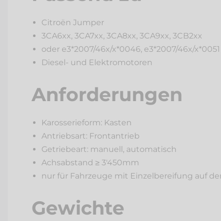
Citroën Jumper
Um Ihre Anhängelast aufzulasten, verbauen wir
3CA6xx, 3CA7xx, 3CA8xx, 3CA9xx, 3CB2xx
entwickelt. Eine anerkannte Prüfstelle (DTC Dy
Gutachten der Prüfstelle wird beim Strassenve
oder e3*2007/46x/x*0046, e3*2007/46x/x*0051
Diesel- und Elektromotoren
Interessiert Sie eigentlich auch brennend, w
der
Kategorie Fahrzeugzubehör
ein Funkeln ins
Anforderungen
Karosserieform: Kasten
Antriebsart: Frontantrieb
Getriebeart: manuell, automatisch
Achsabstand ≥ 3'450mm
nur für Fahrzeuge mit Einzelbereifung auf de
Gewichte