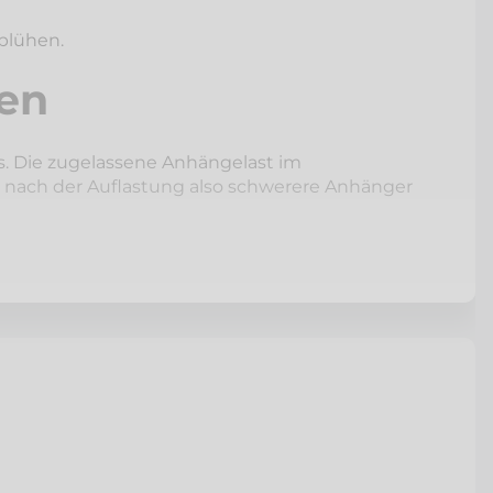
fblühen.
en
s. Die zugelassene Anhängelast im
en nach der Auflastung also schwerere Anhänger
ssen Wohnwagen, von dem Sie schon lange
u das. Transportieren Sie mehr Waren auf
e keine Polizei-Kontrolle mehr fürchten.
astung