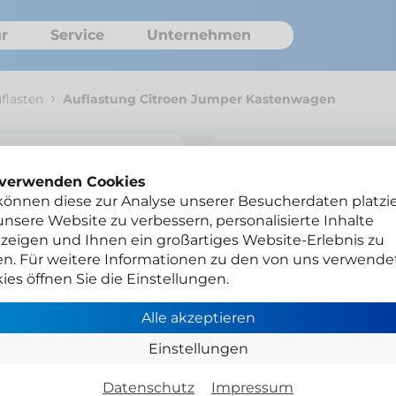
r
Service
Unternehmen
flasten
Auflastung Citroen Jumper Kastenwagen
Auflastung 
 verwenden Cookies
können diese zur Analyse unserer Besucherdaten platzie
Kastenwag
nsere Website zu verbessern, personalisierte Inhalte
zeigen und Ihnen ein großartiges Website-Erlebnis zu
AUF-AUAHL-3500-22
en. Für weitere Informationen zu den von uns verwende
ies öffnen Sie die Einstellungen.
Anhängelast neu bis 
Alle akzeptieren
Einstellungen
Wählen Sie Ihre Pr
Datenschutz
Impressum