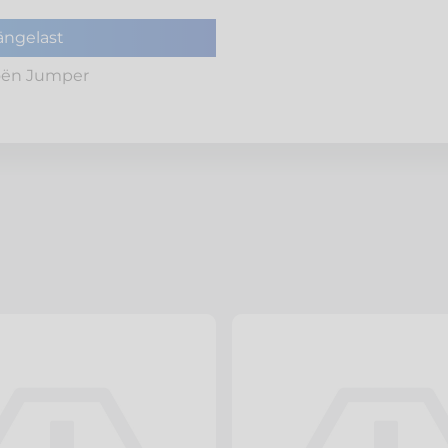
ngelast
oën Jumper