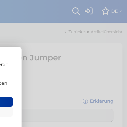
DE
Zurück zur Artikelübersicht
Citroen Jumper
ren,
en
ten
3'500 kg
Erklärung
äferenzen