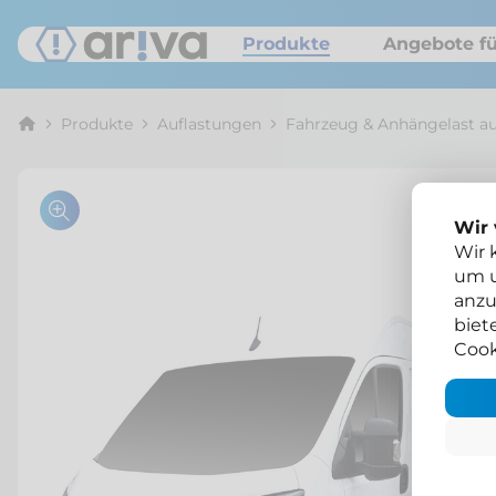
Produkte
Angebote fü
Produkte
Auflastungen
Fahrzeug & Anhängelast au
Wir
Wir 
um u
anzu
biet
Cook