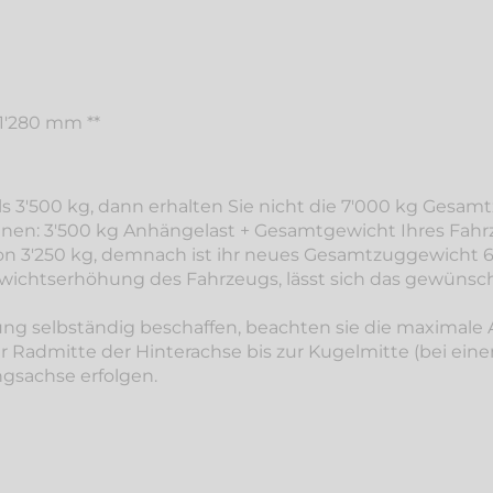
1'280 mm **
ls 3'500 kg, dann erhalten Sie nicht die 7'000 kg Gesamt
nen: 3'500 kg Anhängelast + Gesamtgewicht Ihres Fahr
von 3'250 kg, demnach ist ihr neues Gesamtzuggewicht 6
chtserhöhung des Fahrzeugs, lässt sich das gewünscht
ng selbständig beschaffen, beachten sie die maximale
r Radmitte der Hinterachse bis zur Kugelmitte (bei ein
ngsachse erfolgen.