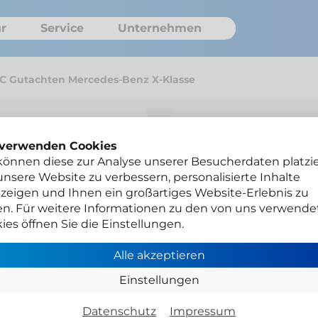
r
Service
Unternehmen
C Gutachten Mercedes-Benz X-Klasse
DTC Gutach
 verwenden Cookies
können diese zur Analyse unserer Besucherdaten platzie
Klasse
nsere Website zu verbessern, personalisierte Inhalte
zeigen und Ihnen ein großartiges Website-Erlebnis zu
P-6531/18
en. Für weitere Informationen zu den von uns verwende
ies öffnen Sie die Einstellungen.
Gesamtgewicht neu bi
Alle akzeptieren
Gesamtpreis
Einstellungen
Netto zzgl. MwSt.
Datenschutz
Impressum