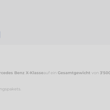
cedes Benz X-Klasse
auf ein
Gesamtgewicht
von
3'50
ungspakets.