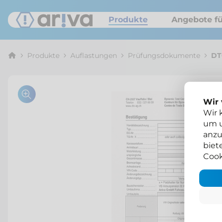
Produkte
Angebote fü
Produkte
Auflastungen
Prüfungsdokumente
DT
Wir
Wir 
um u
anzu
biet
Cook