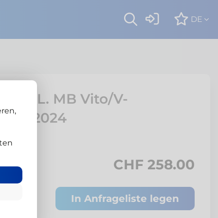
DE
13-POL. MB Vito/V-
ren,
b 03/2024
ten
CHF 258.00
In Anfrageliste legen