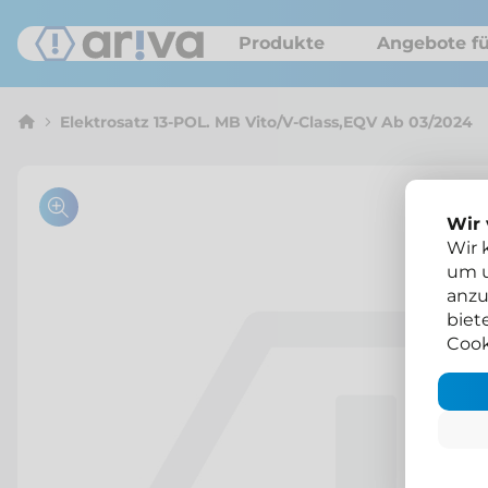
Produkte
Angebote fü
Elektrosatz 13-POL. MB Vito/V-Class,EQV Ab 03/2024
Wir
Wir 
um u
anzu
biet
Cook