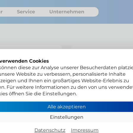
r
Service
Unternehmen
Elektrosatz 
 verwenden Cookies
können diese zur Analyse unserer Besucherdaten platzie
Class,EQV A
nsere Website zu verbessern, personalisierte Inhalte
zeigen und Ihnen ein großartiges Website-Erlebnis zu
21040558C
en. Für weitere Informationen zu den von uns verwende
ies öffnen Sie die Einstellungen.
Gesamtpreis
Netto zzgl. MwSt.
Alle akzeptieren
Einstellungen
Händlerlogin
Datenschutz
Impressum