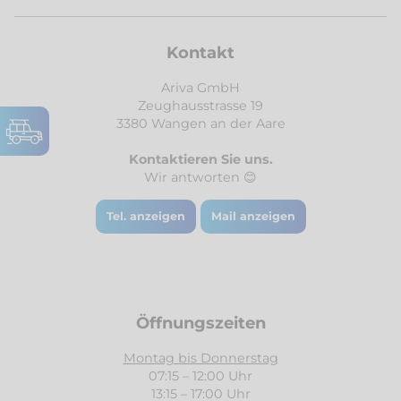
Kontakt
Ariva GmbH
Zeughausstrasse 19
3380 Wangen an der Aare
Kontaktieren Sie uns.
Wir antworten 😊
Tel. anzeigen
Mail anzeigen
Öffnungszeiten
Ariva
Montag bis Donnerstag
07:15 – 12:00 Uhr
Citroën Jumpy
BFGoodrich
13:15 – 17:00 Uhr