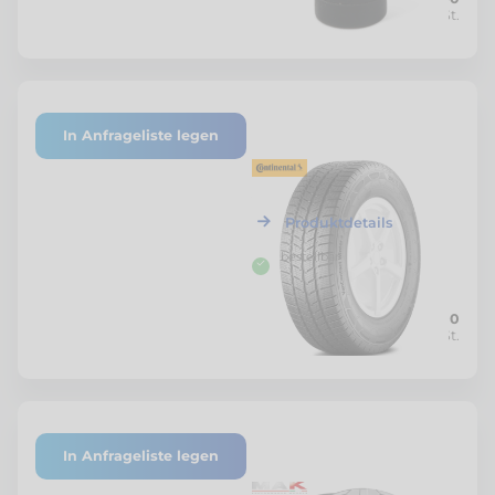
Netto zzgl. MwSt.
In Anfrageliste legen
A41-00116
Continental
Winterreifen
VanContact 235/60R17C
Produktdetails
bestellbar
CHF 269.00
Netto zzgl. MwSt.
In Anfrageliste legen
000174