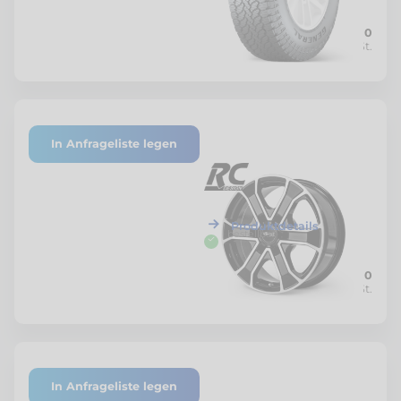
CHF 289.00
Netto zzgl. MwSt.
In Anfrageliste legen
339233
RC-Design
Alufelge RC31
Schwarz Glanz 8x18, ET30,
6x114.3
Produktdetails
bestellbar
CHF 390.00
Netto zzgl. MwSt.
In Anfrageliste legen