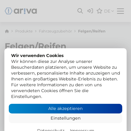
DE
Produkte
Fahrzeugzubehör
Felgen/Reifen
Felgen/Reifen
Wir verwenden Cookies
Wir können diese zur Analyse unserer
Filter
Empfehlung
Besucherdaten platzieren, um unsere Website zu
verbessern, personalisierte Inhalte anzuzeigen und
Ihnen ein großartiges Website-Erlebnis zu bieten.
Für weitere Informationen zu den von uns
verwendeten Cookies öffnen Sie die
Einstellungen.
In Anfrageliste legen
Alle akzeptieren
A41-00209
Dotz
Stahlfelge Dakar
Einstellungen
6.5x15"
Suzuki Jimny
Datenschutz
Impressum