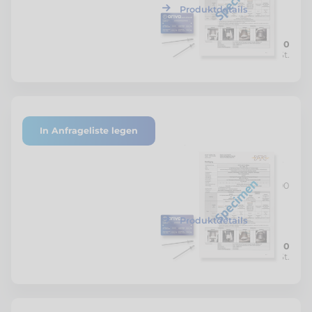
Produktdetails
CHF 250.00
Netto zzgl. MwSt.
In Anfrageliste legen
P-7146/19
DTC Gutachten VW Crafter
2017
Gesamtgewicht neu bis 4'200
kg mit Volluftfederung
Produktdetails
CHF 750.00
Netto zzgl. MwSt.