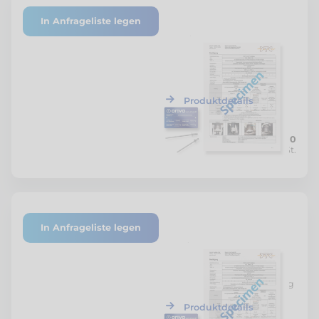
In Anfrageliste legen
P-8930/22
DTC Gutachten Mercedes-
Benz Sprinter 2xx 3xx 4xx
Gesamtgewicht bis 4'430 kg
Produktdetails
CHF 750.00
Citroën Berlingo
Netto zzgl. MwSt.
Citroën C5
Citroën e-Berlingo
Citroën Jumper
In Anfrageliste legen
P-7196/19
Citroën Jumpy
DTC Gutachten Mercedes-
Benz Sprinter
Citroën Spacetourer
Gesamtgewicht neu 5'500 kg
DS DS7 Crossback
Produktdetails