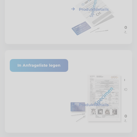
Typenschild
Produktdetails
CHF 200.00
Netto zzgl. MwSt.
In Anfrageliste legen
P-6619/18
DTC Gutachten Fiat Ducato
AL-KO
Gesamtgewicht neu bis 4'800
kg mit Vollluftfederung
Produktdetails
CHF 1'250.00
Netto zzgl. MwSt.