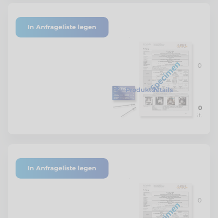
In Anfrageliste legen
P-6729/18
DTC Gutachten Peugeot,
Fiat und Citroën
Gesamtgewicht neu bis 5'500
kg
Produktdetails
CHF 1'000.00
Netto zzgl. MwSt.
In Anfrageliste legen
P-6923/19
DTC-Gutachten VW T6
Gesamtgewicht neu bis 3'340
kg