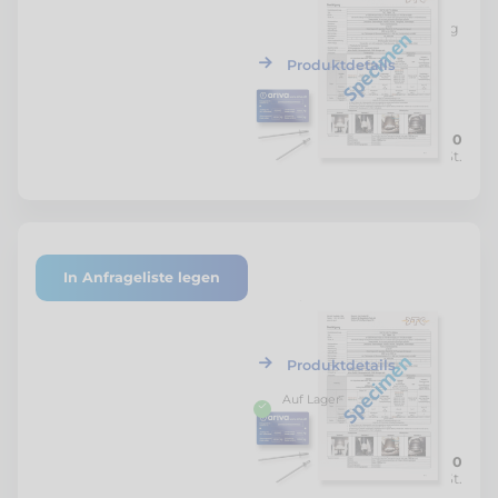
DTC Gutachten VW T5
Isuzu D-Max
Gesamtgewicht neu 3'500 kg
Iveco Daily
Produktdetails
MAN TGE ab 2017
Maxus eDelivery 3
CHF 500.00
Netto zzgl. MwSt.
Mazda CX-60
Mercedes Benz EQV
Mercedes Benz eVito
In Anfrageliste legen
Mercedes Benz Sprinter
P-11049/25
DTC Gutachten Renault
Mercedes Benz Vito
Master E-Tech / Z.E.
Produktdetails
Mercedes Benz V-Klasse
Auf Lager
Mercedes Benz X-Klasse
Nissan Navara
CHF 1'000.00
Netto zzgl. MwSt.