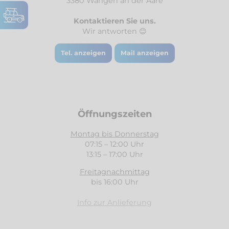
3380 Wangen an der Aare
Peugeot e-Rifter
Kontaktieren Sie uns.
Wir antworten 😊
Peugeot Expert
Tel. anzeigen
Mail anzeigen
Peugeot Partner
Citroën
Peugeot Rifter
DS
Peugeot Traveller
Öffnungszeiten
Fiat
Skoda Kodiaq
Ford
Suzuki Jimny
Montag bis Donnerstag
07:15 – 12:00 Uhr
Isuzu
Toyota Hilux ab 2016
13:15 – 17:00 Uhr
Iveco
Toyota Landcruiser ab 2024
Freitagnachmittag
bis 16:00 Uhr
MAN
Toyota Proace
Info zur Anlieferung
Maxus
VW Amarok 2010 - 2020
Mazda
VW Amarok ab 2023