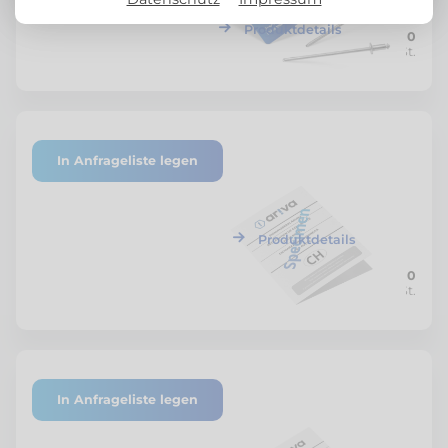
Produktdetails
CHF 30.00
Netto zzgl. MwSt.
In Anfrageliste legen
A41-00101
Eignungserklärung
Duplikat (Ariva)
Produktdetails
CHF 50.00
Netto zzgl. MwSt.
In Anfrageliste legen
VBSA-VWC-35-01C-G
Eignungserklärung und