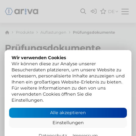
DE
Produkte
Auflastungen
Prüfungsdokumente
Prüfungsdokumente
Wir verwenden Cookies
Wir können diese zur Analyse unserer
Filter
Besucherdaten platzieren, um unsere Website zu
verbessern, personalisierte Inhalte anzuzeigen und
Ihnen ein großartiges Website-Erlebnis zu bieten.
Für weitere Informationen zu den von uns
verwendeten Cookies öffnen Sie die
Einstellungen.
Jetzt konfigurieren
Alle akzeptieren
ETF-EIGNU-ERSA-01
Typenschild-Ersatz
Einstellungen
Ersatztypenschild für verlorene
oder zu ersetzende
Typenschilder
Datenschutz
Impressum