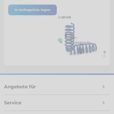
In Anfrageliste legen
A41-00243
Ariva
Spring 16.75 mm
Mazda CX-60 3.3 Liter
Verstärkte Spiralfeder für die
Hinterachse.
Auf Lager
Produktdetails
CHF 200.00
Netto zzgl. MwSt.
Angebote für
Service