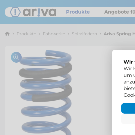
Produkte
Angebote fü
Produkte
Fahrwerke
Spiralfedern
Ariva Spring 
Wir
Wir 
um u
anzu
biet
Cook