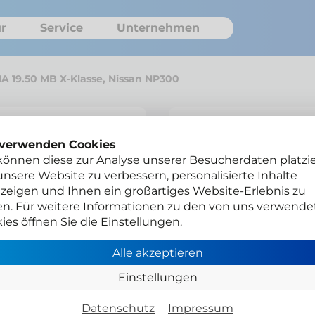
r
Service
Unternehmen
HA 19.50 MB X-Klasse, Nissan NP300
Ariva Spring
 verwenden Cookies
können diese zur Analyse unserer Besucherdaten platzie
Nissan NP3
nsere Website zu verbessern, personalisierte Inhalte
zeigen und Ihnen ein großartiges Website-Erlebnis zu
en. Für weitere Informationen zu den von uns verwende
ies öffnen Sie die Einstellungen.
A41-00035-K
Alle akzeptieren
Verstärkte Spiralfeder
Ariva-Gutachten das 
Einstellungen
Datenschutz
Impressum
Gesamtpreis