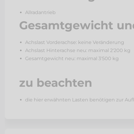
ersetzt überlastete Serienfederungen
Allradantrieb
Anhebung des Fahrzeuges
vermindert harte Schläge
Gesamtgewicht und
erhält den bestehenden Fahrkomfort
höhere Fahrsicherheit auch bei hoher Last
Achslast Vorderachse: keine Veränderung
Grundlage für die Auflastung
Achslast Hinterachse neu: maximal 2'200 kg
Gesamtgewicht neu: maximal 3'500 kg
zu beachten
die hier erwähnten Lasten benötigen zur A