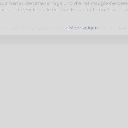
derhärte), die Strassenlage und die Fahrzeughöhe beeinf
cher sind, welche die richtige Feder für Ihren Anwendung
+ Mehr zeigen
 Ihres Fahrzeugs und stellen
die
Grundlage
für eine
Auf
ssen vermeiden
ck
Ihres Fahrzeuges
nicht herabhängt.
Damit erhält Ihr
g von
aussen nicht erkennbar
. Das ergibt nebst
der er
ontrollen
und den oft damit verbundenen Weg zur Waa