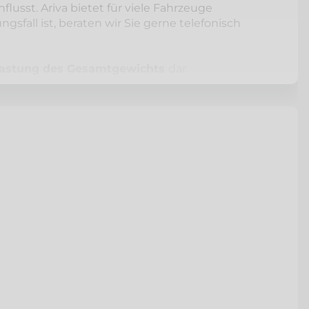
lusst. Ariva bietet für viele Fahrzeuge
sfall ist, beraten wir Sie gerne telefonisch
lastung des Gesamtgewichts
dar.
 Fahrzeug eine bessere Strassenlage und
mehr
höhten Fahrsicherheit
einen schönen
ge.