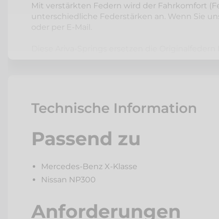
Mit verstärkten Federn wird der Fahrkomfort (Fe
unterschiedliche Federstärken an. Wenn Sie unsi
oder per E-Mail.
Diese Ariva-Springs ersetzen die Originalfedern
zu den Auflastungspaketen
Technische Information
Kontrollen und Bu
Passend zu
Diese starken Federn sorgen dafür, dass das
He
Fahrsicherheit
. Somit ist
auch
schwere Ladun
Nebeneffekt. So
sparen Sie sich polizeiliche K
Mercedes-Benz X-Klasse
Nissan NP300
Eigenschaften
Anforderungen