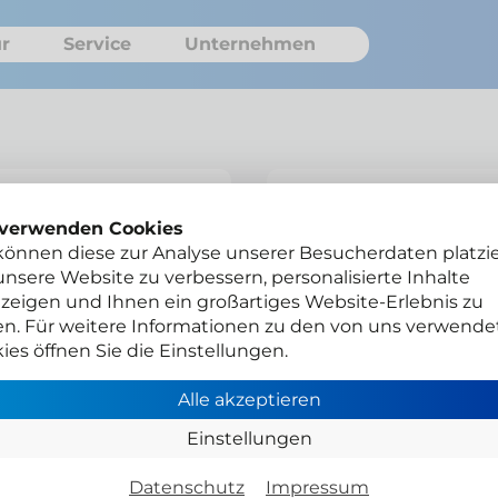
r
Service
Unternehmen
Montage
 verwenden Cookies
können diese zur Analyse unserer Besucherdaten platzie
A41-00097-A
nsere Website zu verbessern, personalisierte Inhalte
zeigen und Ihnen ein großartiges Website-Erlebnis zu
Gesamtpreis
en. Für weitere Informationen zu den von uns verwende
Netto zzgl. MwSt.
ies öffnen Sie die Einstellungen.
Alle akzeptieren
Händlerlogin
Einstellungen
Datenschutz
Impressum