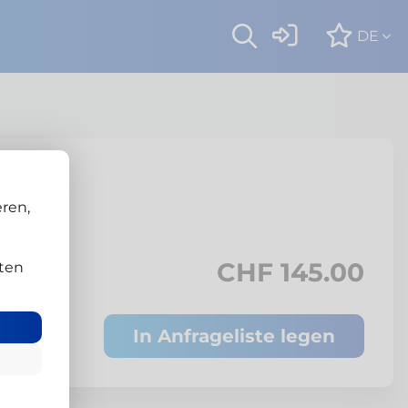
DE
ren,
CHF 145.00
ten
In Anfrageliste legen