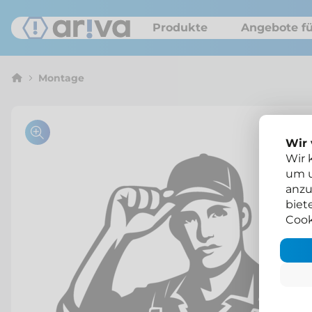
Produkte
Angebote fü
Montage
Wir
Wir 
um u
anzu
biet
Cook