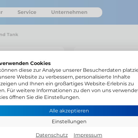
r
Service
Unternehmen
und Tank
Hilltip Salz
 verwenden Cookies
können diese zur Analyse unserer Besucherdaten platzie
Düsen, Pum
nsere Website zu verbessern, personalisierte Inhalte
zeigen und Ihnen ein großartiges Website-Erlebnis zu
en. Für weitere Informationen zu den von uns verwende
ies öffnen Sie die Einstellungen.
H25011
Alle akzeptieren
Einstellungen
Gesamtpreis
Netto zzgl. MwSt.
Datenschutz
Impressum