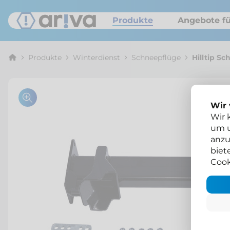
Produkte
Angebote fü
Produkte
Winterdienst
Schneepflüge
Hilltip S
Wir
Wir 
um u
anzu
biet
Cook