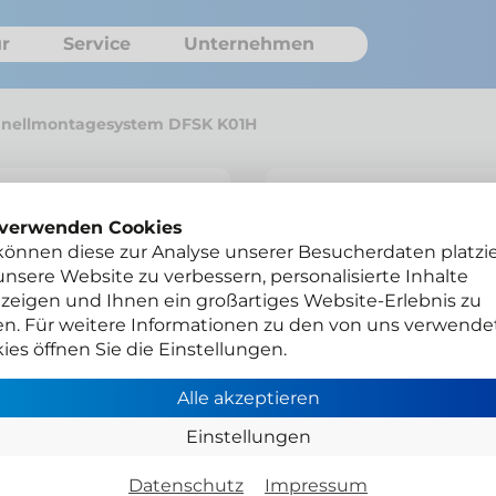
r
Service
Unternehmen
chnellmontagesystem DFSK K01H
Hilltip Sch
 verwenden Cookies
können diese zur Analyse unserer Besucherdaten platzie
K01H
nsere Website zu verbessern, personalisierte Inhalte
zeigen und Ihnen ein großartiges Website-Erlebnis zu
en. Für weitere Informationen zu den von uns verwende
ies öffnen Sie die Einstellungen.
H26525
Alle akzeptieren
Einstellungen
Gesamtpreis
Netto zzgl. MwSt.
Datenschutz
Impressum