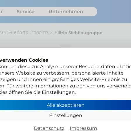
r
Service
Unternehmen
Striker 600 TR - 1000 TR
Hilltip Siebbaugruppe
Hilltip Sie
 verwenden Cookies
können diese zur Analyse unserer Besucherdaten platzie
nsere Website zu verbessern, personalisierte Inhalte
zeigen und Ihnen ein großartiges Website-Erlebnis zu
en. Für weitere Informationen zu den von uns verwende
ETF-SZSTR-SBBG-03
ies öffnen Sie die Einstellungen.
Alle akzeptieren
Teile-Finder
Einstellungen
Datenschutz
Impressum
Gesamtpreis