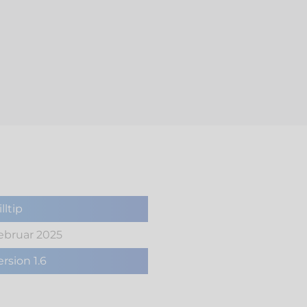
lltip
ebruar 2025
ersion 1.6