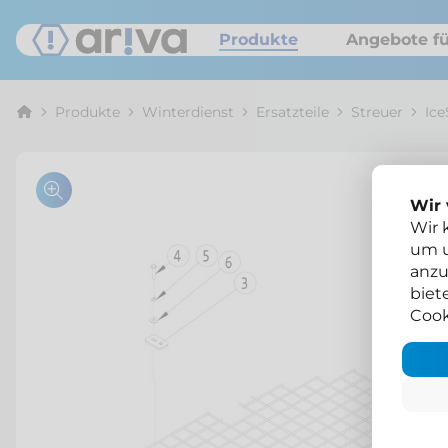
Produkte
Angebote fü
Produkte
Winterdienst
Ersatzteile
Streuer
Ice
Wir
Wir 
um u
anzu
biet
Cook