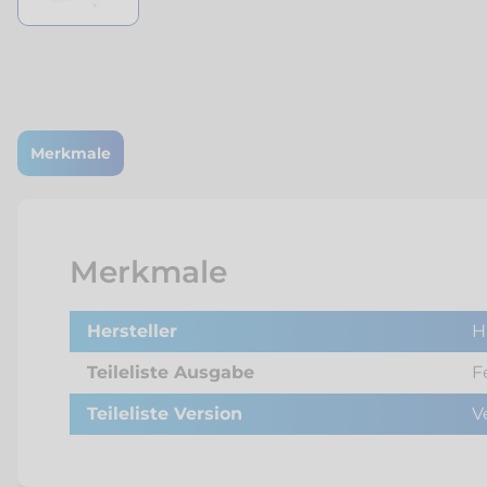
Merkmale
Merkmale
Hersteller
Hi
Teileliste Ausgabe
F
Teileliste Version
V