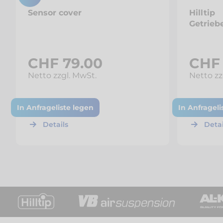
Sensor cover
Hilltip
Getrieb
CHF 79.00
CHF 
Netto zzgl. MwSt.
Netto zz
In Anfrageliste legen
In Anfrageli
Details
Detai