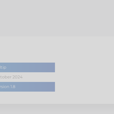
ltip
tober 2024
rsion 1.8