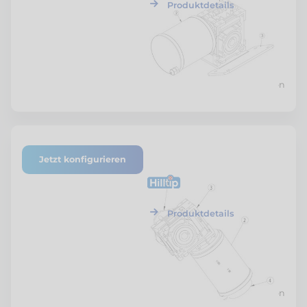
Produktdetails
Preis nach Konfiguration
Jetzt konfigurieren
ETF-SZSTR-MABG-04
Hilltip
Motor-Antrieb
Baugruppe
Produktdetails
Preis nach Konfiguration