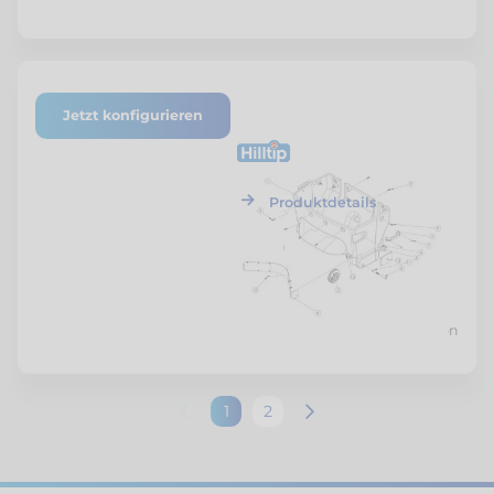
Jetzt konfigurieren
ETF-SZSTR-SSBG-01
Hilltip
Streuerschale
Baugruppe
Produktdetails
Preis nach Konfiguration
1
2