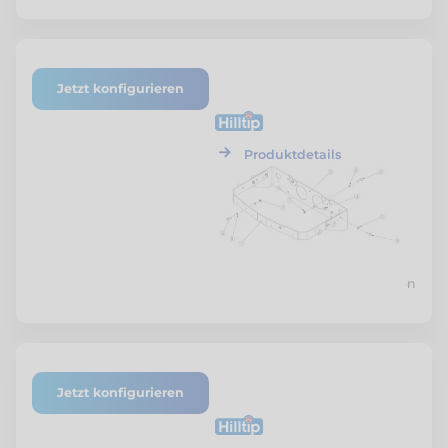
Jetzt konfigurieren
ETF-SZSTR-RABG-01
Hilltip
Rahmenbaugruppe
Produktdetails
Preis nach Konfiguration
Jetzt konfigurieren
ETF-SZSTR-SBBG-01
Hilltip
Siebbaugruppe