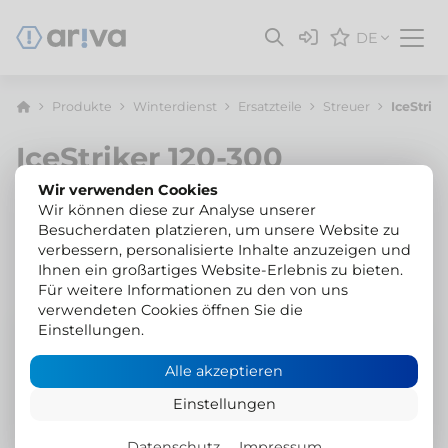
DE
Produkte
Winterdienst
Ersatzteile
Streuer
IceStrik
IceStriker 120-300
Wir verwenden Cookies
Wir können diese zur Analyse unserer
Filter
Besucherdaten platzieren, um unsere Website zu
verbessern, personalisierte Inhalte anzuzeigen und
Ihnen ein großartiges Website-Erlebnis zu bieten.
Für weitere Informationen zu den von uns
verwendeten Cookies öffnen Sie die
Einstellungen.
Jetzt konfigurieren
Alle akzeptieren
ETF-SZSTR-STBG-02
Hilltip
Streuerbaugruppe
Einstellungen
Produktdetails
Datenschutz
Impressum