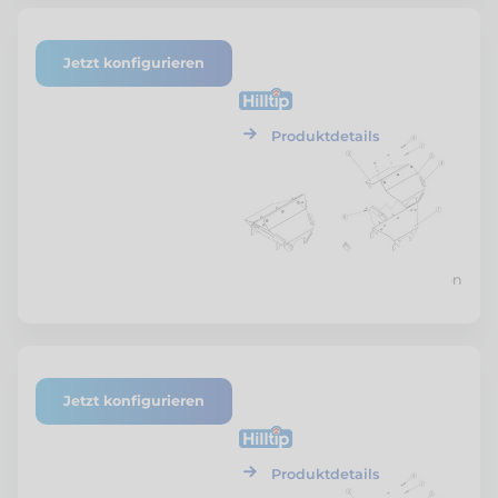
Jetzt konfigurieren
ETF-SZSTR-VPBG-01
Hilltip
V-Plattenbaugruppe
Produktdetails
Preis nach Konfiguration
Jetzt konfigurieren
ETF-SZSTR-SSTK-01
Hilltip
Salzstopkit
Produktdetails