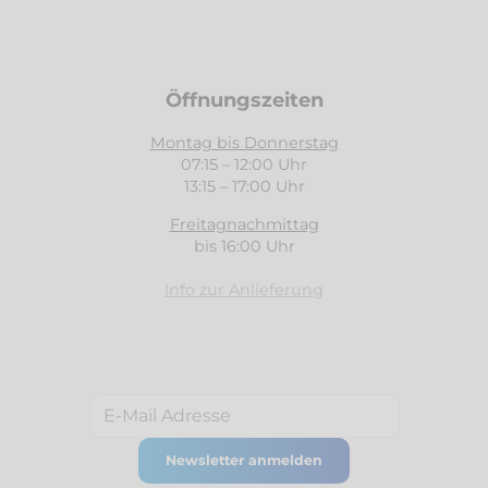
Öffnungszeiten
Bohrantriebsbaugruppe
Kabel
Montag bis Donnerstag
07:15 – 12:00 Uhr
Montagerahmen Baugruppe
13:15 – 17:00 Uhr
Motor-Antrieb Baugruppe
Freitagnachmittag
bis 16:00 Uhr
Rahmenbaugruppe
Info zur Anlieferung
Rücklicht und Nummerhalter
Salzstopkit
Schacht
Siebbaugruppe
Spinner