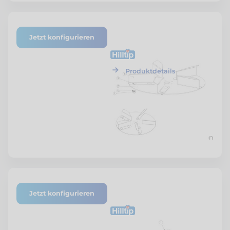
Jetzt konfigurieren
ETF-SZSTR-SPBG-02
Hilltip
Spinnerbaugruppe
Produktdetails
Preis nach Konfiguration
Jetzt konfigurieren
ETF-SZSTR-MABG-03
Hilltip
Motor-Antrieb
Baugruppe