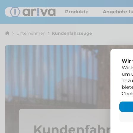
Produkte
Angebote fü
Unternehmen
Kunden­fahrzeuge
Wir
Wir 
um u
anzu
biet
Cook
Kunden­fahrze