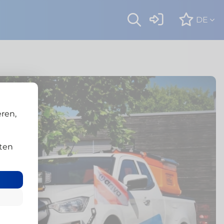
Kundenprojekt
DE
ren,
ten